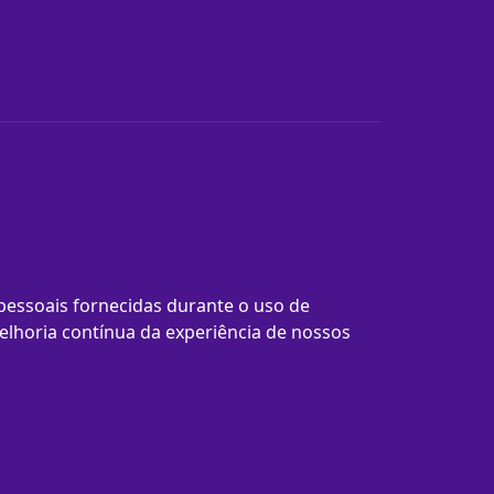
pessoais fornecidas durante o uso de
elhoria contínua da experiência de nossos