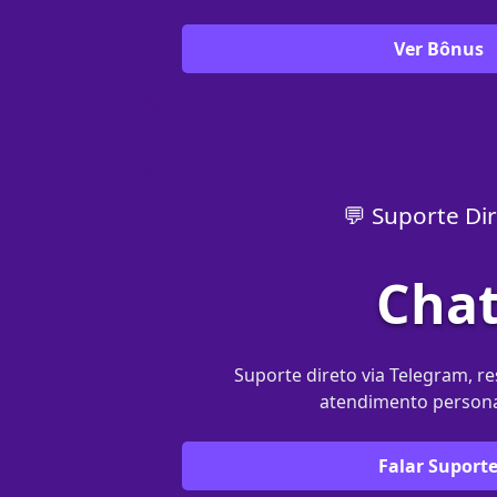
Ver Bônus
💬 Suporte Di
Cha
Suporte direto via Telegram, r
atendimento persona
Falar Suport