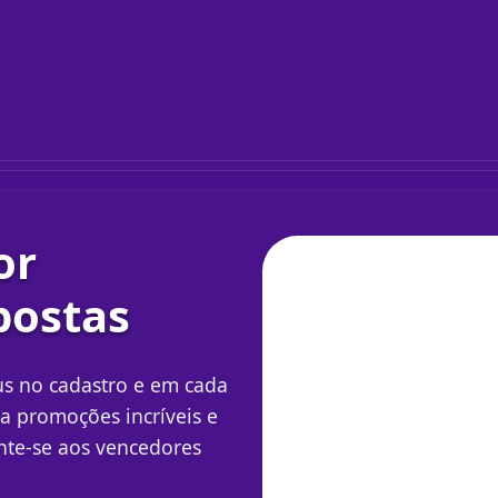
or
postas
us no cadastro e em cada
a promoções incríveis e
unte-se aos vencedores