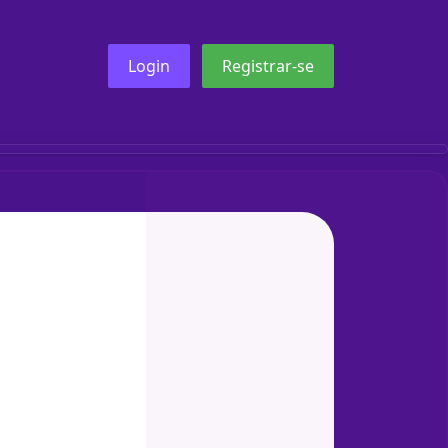
Login
Registrar-se