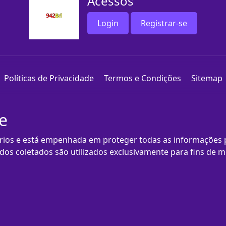
Acessos
Login
Registrar-se
Políticas de Privacidade
Termos e Condições
Sitemap
de
uários e está empenhada em proteger todas as informações 
os coletados são utilizados exclusivamente para fins de m