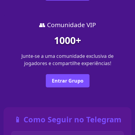
👥 Comunidade VIP
1000+
Junte-se a uma comunidade exclusiva de
jogadores e compartilhe experiências!
Entrar Grupo
📱 Como Seguir no Telegram