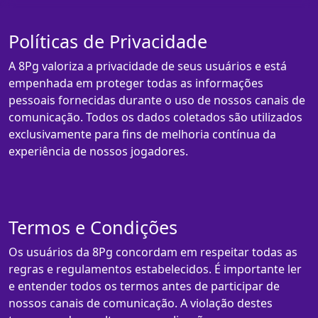
Políticas de Privacidade
A 8Pg valoriza a privacidade de seus usuários e está
empenhada em proteger todas as informações
pessoais fornecidas durante o uso de nossos canais de
comunicação. Todos os dados coletados são utilizados
exclusivamente para fins de melhoria contínua da
experiência de nossos jogadores.
Termos e Condições
Os usuários da 8Pg concordam em respeitar todas as
regras e regulamentos estabelecidos. É importante ler
e entender todos os termos antes de participar de
nossos canais de comunicação. A violação destes