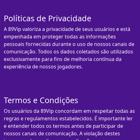
Políticas de Privacidade
A 89Vip valoriza a privacidade de seus usuários e está
empenhada em proteger todas as informações
pessoais fornecidas durante o uso de nossos canais de
comunicação. Todos os dados coletados são utilizados
exclusivamente para fins de melhoria contínua da
experiência de nossos jogadores.
Termos e Condições
Os usuários da 89Vip concordam em respeitar todas as
regras e regulamentos estabelecidos. É importante ler
e entender todos os termos antes de participar de
nossos canais de comunicação. A violação destes