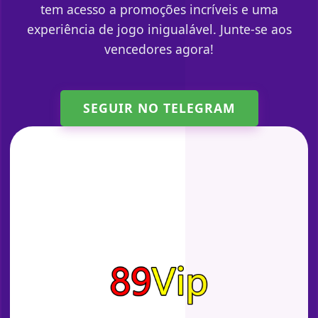
tem acesso a promoções incríveis e uma
experiência de jogo inigualável. Junte-se aos
vencedores agora!
SEGUIR NO TELEGRAM