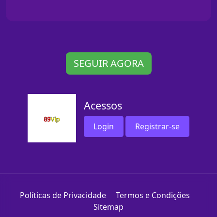
SEGUIR AGORA
Acessos
Login
Registrar-se
Políticas de Privacidade
Termos e Condições
Sitemap