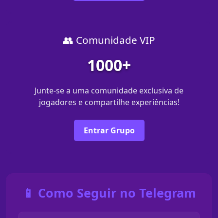
👥 Comunidade VIP
1000+
Junte-se a uma comunidade exclusiva de
jogadores e compartilhe experiências!
Entrar Grupo
📱 Como Seguir no Telegram