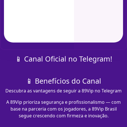
📱 Canal Oficial no Telegram!
📱 Benefícios do Canal
Descubra as vantagens de seguir a 89Vip no Telegram
A 89Vip prioriza segurança e profissionalismo — com
base na parceria com os jogadores, a 89Vip Brasil
segue crescendo com firmeza e inovação.