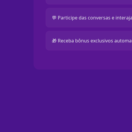
💬 Participe das conversas e interaj
🎁 Receba bônus exclusivos autom