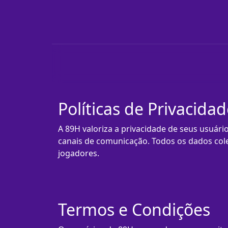
Políticas de Privacida
A 89H valoriza a privacidade de seus usuár
canais de comunicação. Todos os dados cole
jogadores.
Termos e Condições