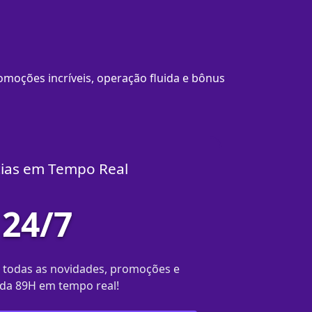
moções incríveis, operação fluida e bônus
cias em Tempo Real
24/7
e todas as novidades, promoções e
 da 89H em tempo real!