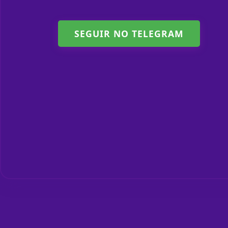
SEGUIR NO TELEGRAM