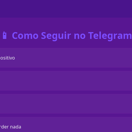
📱 Como Seguir no Telegram
ositivo
erder nada