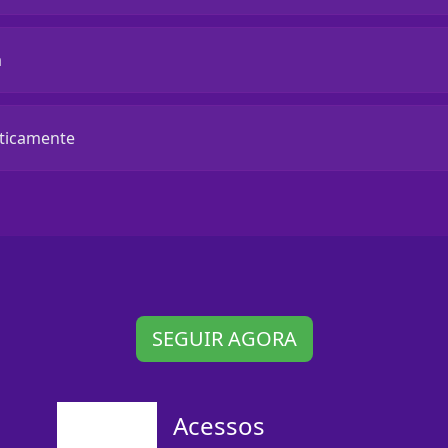
a
aticamente
SEGUIR AGORA
Acessos