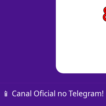
📱 Canal Oficial no Telegram!