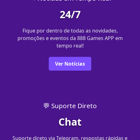
24/7
Fique por dentro de todas as novidades,
promoções e eventos da 888 Games APP em
tempo real!
Ver Notícias
💬 Suporte Direto
Chat
Suporte direto via Telegram, respostas rápidas e