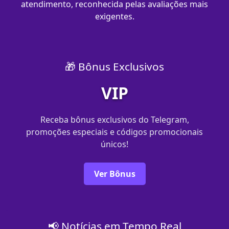
atendimento, reconhecida pelas avaliações mais
exigentes.
🎁 Bônus Exclusivos
VIP
Receba bônus exclusivos do Telegram,
promoções especiais e códigos promocionais
únicos!
Ver Bônus
📢 Notícias em Tempo Real