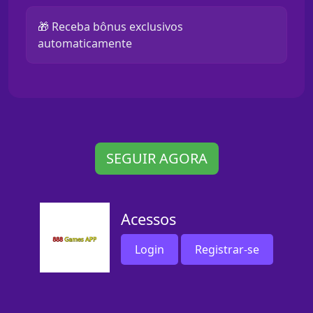
🎁 Receba bônus exclusivos
automaticamente
SEGUIR AGORA
Acessos
Login
Registrar-se