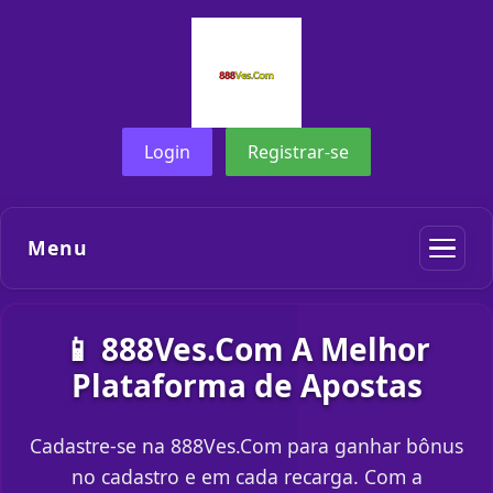
Login
Registrar-se
Menu
📱 888Ves.Com A Melhor
Plataforma de Apostas
Cadastre-se na 888Ves.Com para ganhar bônus
no cadastro e em cada recarga. Com a