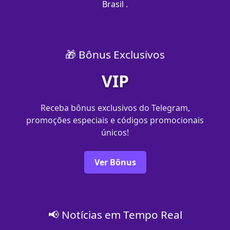
Brasil .
🎁 Bônus Exclusivos
VIP
Receba bônus exclusivos do Telegram,
promoções especiais e códigos promocionais
únicos!
Ver Bônus
📢 Notícias em Tempo Real