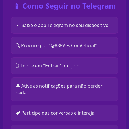
📱 Como Seguir no Telegram
📱 Baixe o app Telegram no seu dispositivo
🔍 Procure por "@888Ves.ComOficial"
👆 Toque em "Entrar" ou "Join"
🔔 Ative as notificações para não perder
nada
💬 Participe das conversas e interaja