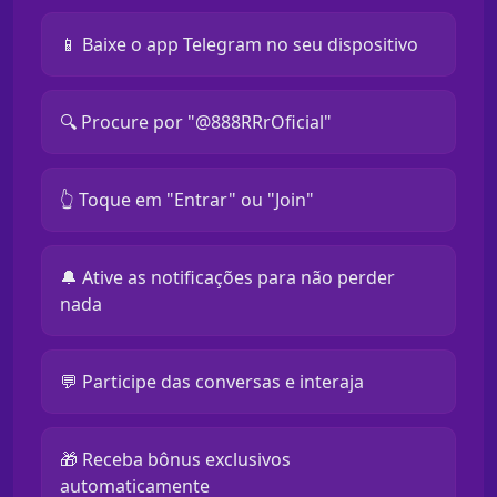
📱 Baixe o app Telegram no seu dispositivo
🔍 Procure por "@888RRrOficial"
👆 Toque em "Entrar" ou "Join"
🔔 Ative as notificações para não perder
nada
💬 Participe das conversas e interaja
🎁 Receba bônus exclusivos
automaticamente