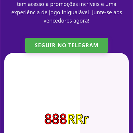
tem acesso a promoções incríveis e uma
experiência de jogo inigualável. Junte-se aos
vencedores agora!
SEGUIR NO TELEGRAM