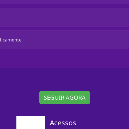
a
aticamente
SEGUIR AGORA
Acessos