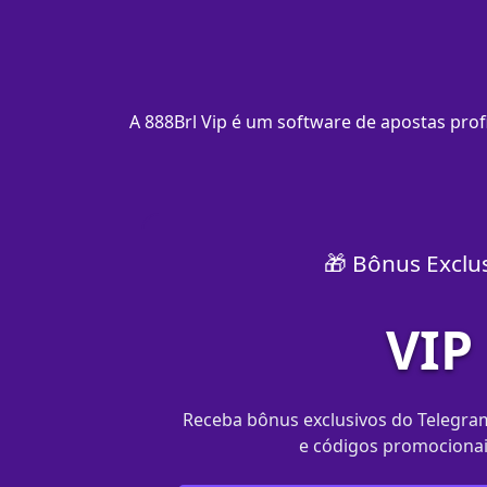
A 888Brl Vip é um software de apostas prof
🎁 Bônus Exclu
VIP
Receba bônus exclusivos do Telegra
e códigos promocionai