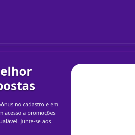
Melhor
postas
bônus no cadastro e em
em acesso a promoções
ualável. Junte-se aos