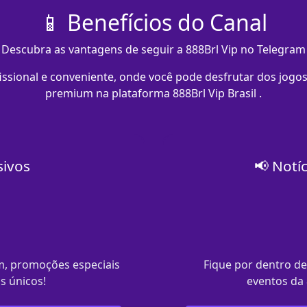
📱 Benefícios do Canal
Descubra as vantagens de seguir a 888Brl Vip no Telegram
issional e conveniente, onde você pode desfrutar dos jogo
premium na plataforma 888Brl Vip Brasil .
sivos
📢 Notí
m, promoções especiais
Fique por dentro d
s únicos!
eventos da 