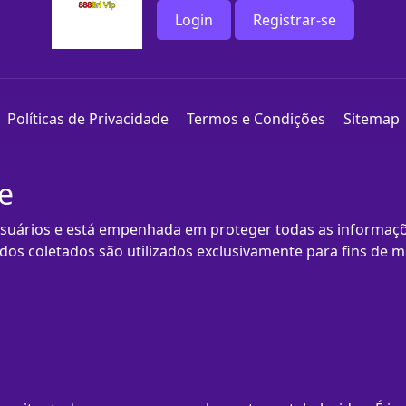
Login
Registrar-se
Políticas de Privacidade
Termos e Condições
Sitemap
de
s usuários e está empenhada em proteger todas as informaç
os coletados são utilizados exclusivamente para fins de m