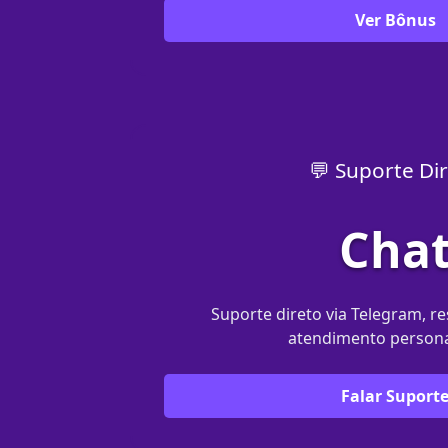
Ver Bônus
💬 Suporte Di
Cha
Suporte direto via Telegram, r
atendimento persona
Falar Suport