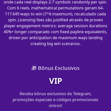
onde cada reel displays 2-7 symbols randomly per spin.
Com 6 reels, mathematical permutations geram 64-
117.649 ways to win (7^6 maximum), recalculado cada
spin. Licensing fees são justified através de proven
player engagement metrics: average session durations
40%+ longer comparado com fixed-payline equivalents,
driven por anticipation de maximum ways landing
creating big win scenarios.
🎁 Bônus Exclusivos
VIP
Receba bônus exclusivos do Telegram,
promoções especiais e códigos promocionais
únicos!