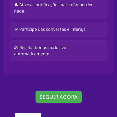
🔔 Ative as notificações para não perder
nada
💬 Participe das conversas e interaja
🎁 Receba bônus exclusivos
automaticamente
SEGUIR AGORA