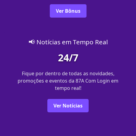
Ver Bônus
📢 Notícias em Tempo Real
24/7
Fique por dentro de todas as novidades,
promoções e eventos da 87A Com Login em
tempo real!
Ver Notícias