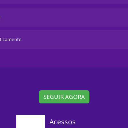
a
aticamente
SEGUIR AGORA
Acessos