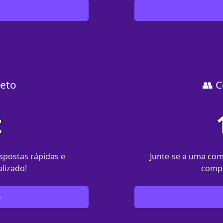
reto
👥 
t
espostas rápidas e
Junte-se a uma com
lizado!
compa
e