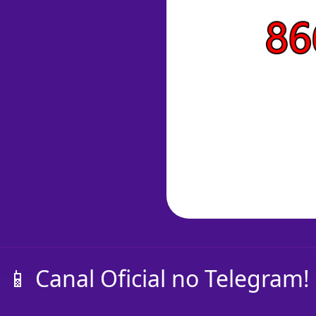
📱 Canal Oficial no Telegram!