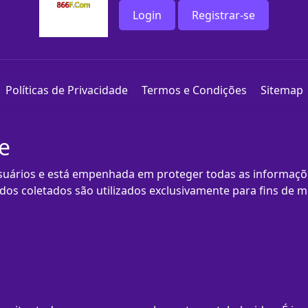
Login
Registrar-se
Políticas de Privacidade
Termos e Condições
Sitemap
de
usuários e está empenhada em proteger todas as informaçõ
os coletados são utilizados exclusivamente para fins de m