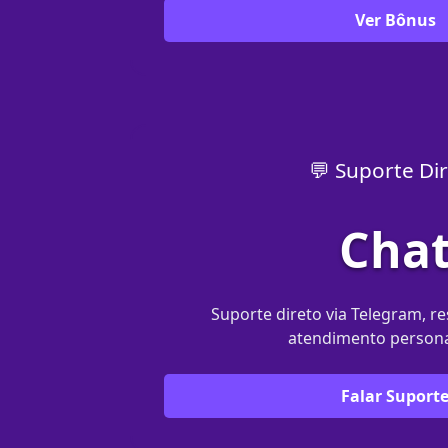
Ver Bônus
💬 Suporte Di
Cha
Suporte direto via Telegram, r
atendimento persona
Falar Suport