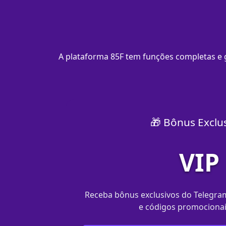
A plataforma 85F tem funções completas e g
🎁 Bônus Exclu
VIP
Receba bônus exclusivos do Telegra
e códigos promocionai