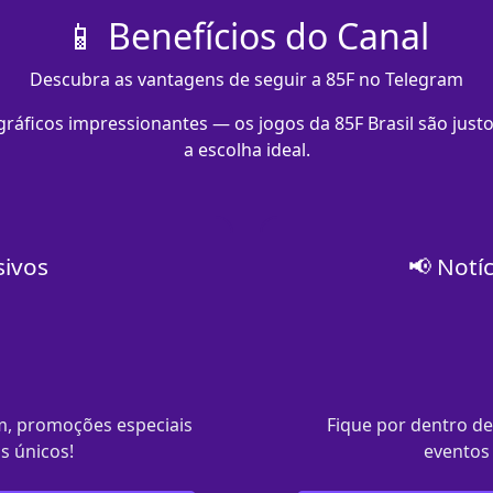
📱 Benefícios do Canal
Descubra as vantagens de seguir a 85F no Telegram
ráficos impressionantes — os jogos da 85F Brasil são just
a escolha ideal.
sivos
📢 Notí
m, promoções especiais
Fique por dentro d
s únicos!
eventos