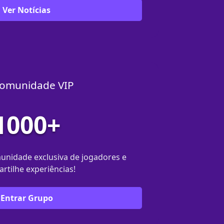
Ver Notícias
Comunidade VIP
1000+
unidade exclusiva de jogadores e
rtilhe experiências!
Entrar Grupo