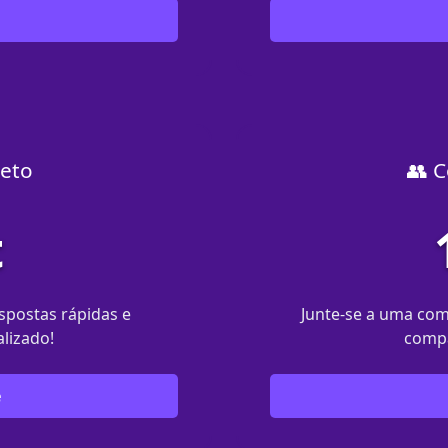
reto
👥 
t
espostas rápidas e
Junte-se a uma com
lizado!
compa
e