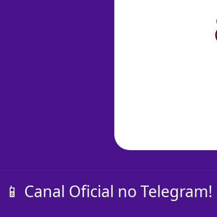
📱 Canal Oficial no Telegram!