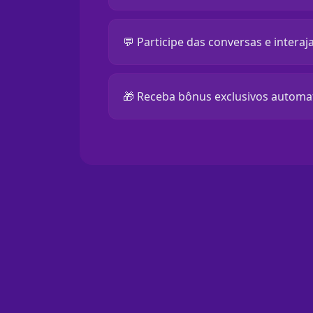
💬 Participe das conversas e interaj
🎁 Receba bônus exclusivos autom