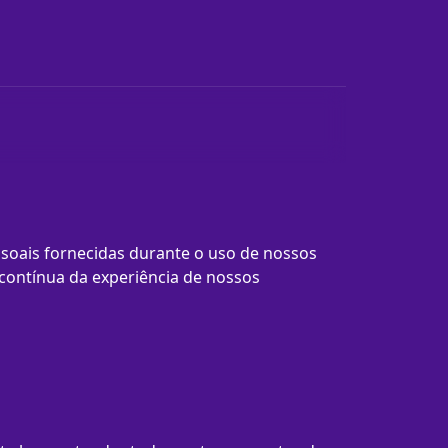
ssoais fornecidas durante o uso de nossos
 contínua da experiência de nossos