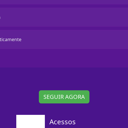
a
aticamente
SEGUIR AGORA
Acessos