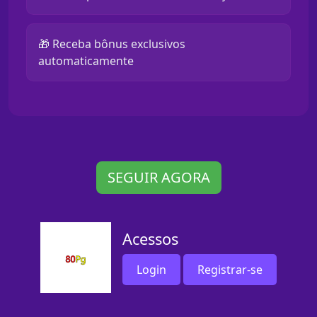
🎁 Receba bônus exclusivos
automaticamente
SEGUIR AGORA
Acessos
Login
Registrar-se