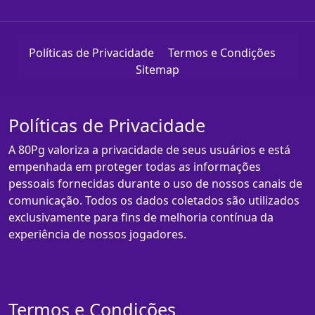
Políticas de Privacidade
Termos e Condições
Sitemap
Políticas de Privacidade
A 80Pg valoriza a privacidade de seus usuários e está
empenhada em proteger todas as informações
pessoais fornecidas durante o uso de nossos canais de
comunicação. Todos os dados coletados são utilizados
exclusivamente para fins de melhoria contínua da
experiência de nossos jogadores.
Termos e Condições