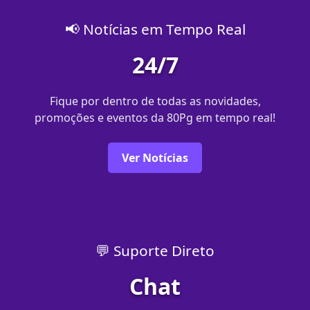
📢 Notícias em Tempo Real
24/7
Fique por dentro de todas as novidades,
promoções e eventos da 80Pg em tempo real!
Ver Notícias
💬 Suporte Direto
Chat