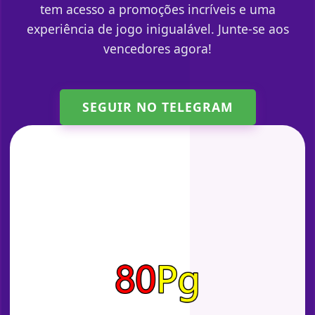
tem acesso a promoções incríveis e uma
experiência de jogo inigualável. Junte-se aos
vencedores agora!
SEGUIR NO TELEGRAM