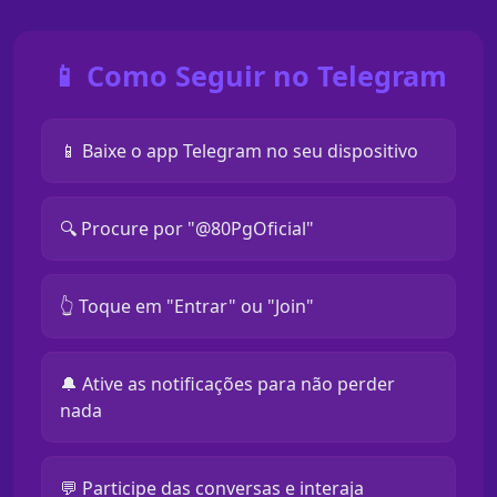
📱 Como Seguir no Telegram
📱 Baixe o app Telegram no seu dispositivo
🔍 Procure por "@80PgOficial"
👆 Toque em "Entrar" ou "Join"
🔔 Ative as notificações para não perder
nada
💬 Participe das conversas e interaja