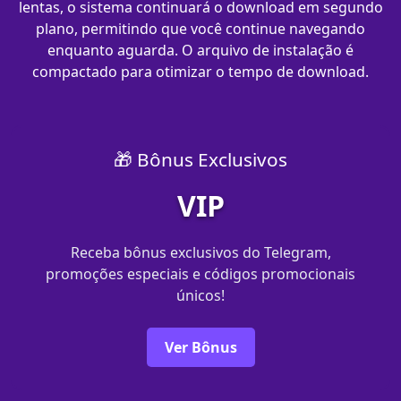
lentas, o sistema continuará o download em segundo
plano, permitindo que você continue navegando
enquanto aguarda. O arquivo de instalação é
compactado para otimizar o tempo de download.
🎁 Bônus Exclusivos
VIP
Receba bônus exclusivos do Telegram,
promoções especiais e códigos promocionais
únicos!
Ver Bônus