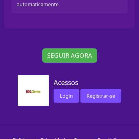
automaticamente
SEGUIR AGORA
Acessos
Login
Registrar-se