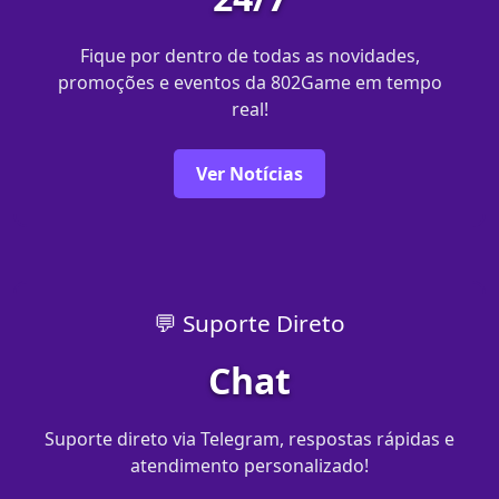
Fique por dentro de todas as novidades,
promoções e eventos da 802Game em tempo
real!
Ver Notícias
💬 Suporte Direto
Chat
Suporte direto via Telegram, respostas rápidas e
atendimento personalizado!