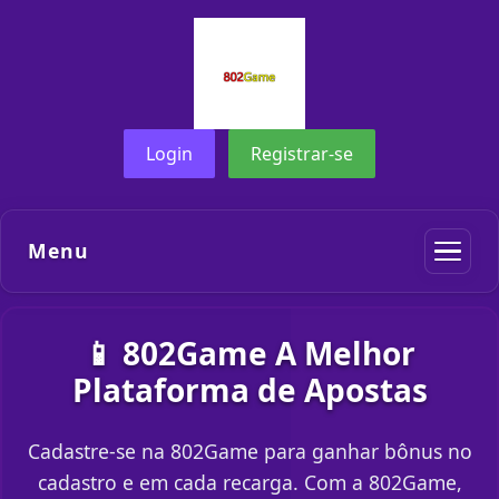
Login
Registrar-se
Menu
📱 802Game A Melhor
Plataforma de Apostas
Cadastre-se na 802Game para ganhar bônus no
cadastro e em cada recarga. Com a 802Game,