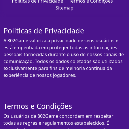
Políticas de Privacidade
Termos e Condições
Sitemap
Políticas de Privacidade
A 802Game valoriza a privacidade de seus usuários e
está empenhada em proteger todas as informações
pessoais fornecidas durante o uso de nossos canais de
comunicação. Todos os dados coletados são utilizados
exclusivamente para fins de melhoria contínua da
experiência de nossos jogadores.
Termos e Condições
Os usuários da 802Game concordam em respeitar
todas as regras e regulamentos estabelecidos. É