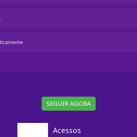
a
aticamente
SEGUIR AGORA
Acessos