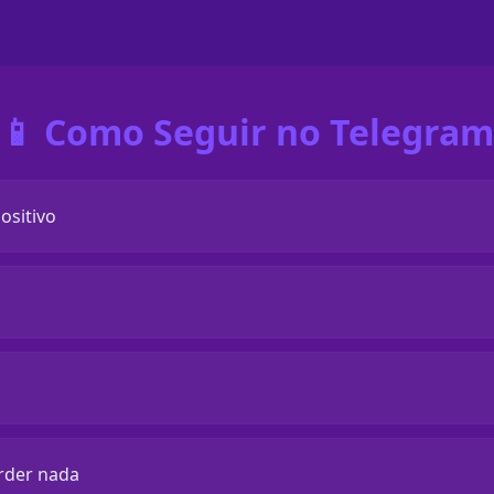
📱 Como Seguir no Telegram
ositivo
erder nada