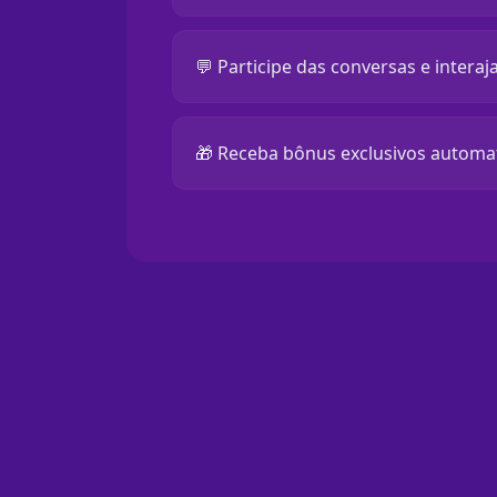
💬 Participe das conversas e interaj
🎁 Receba bônus exclusivos autom