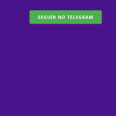
SEGUIR NO TELEGRAM