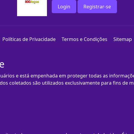
Login
Registrar-se
Políticas de Privacidade
Termos e Condições
Sitemap
de
usuários e está empenhada em proteger todas as informaçõ
os coletados são utilizados exclusivamente para fins de m