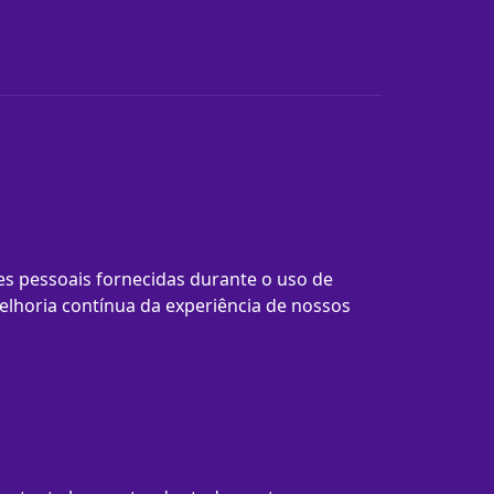
es pessoais fornecidas durante o uso de
elhoria contínua da experiência de nossos