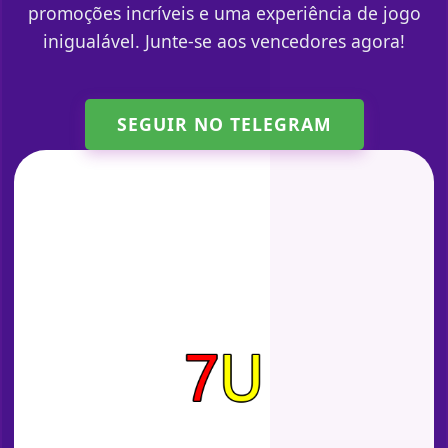
promoções incríveis e uma experiência de jogo
inigualável. Junte-se aos vencedores agora!
SEGUIR NO TELEGRAM