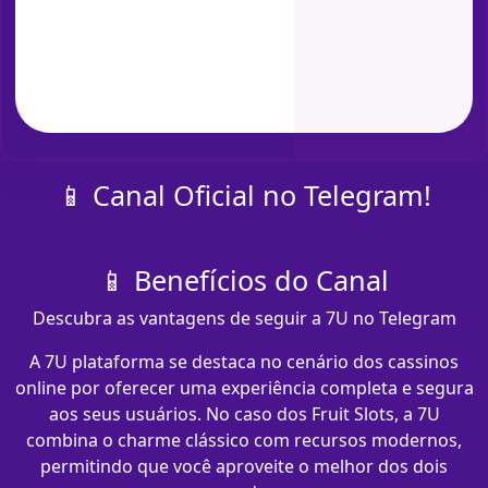
📱 Canal Oficial no Telegram!
📱 Benefícios do Canal
Descubra as vantagens de seguir a 7U no Telegram
A 7U plataforma se destaca no cenário dos cassinos
online por oferecer uma experiência completa e segura
aos seus usuários. No caso dos Fruit Slots, a 7U
combina o charme clássico com recursos modernos,
permitindo que você aproveite o melhor dos dois