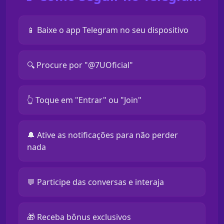
📱 Baixe o app Telegram no seu dispositivo
🔍 Procure por "@7UOficial"
👆 Toque em "Entrar" ou "Join"
🔔 Ative as notificações para não perder
nada
💬 Participe das conversas e interaja
🎁 Receba bônus exclusivos