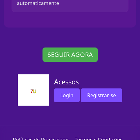
automaticamente
SEGUIR AGORA
Acessos
Login
Registrar-se
Políticas de Privacidade
Termos e Condições