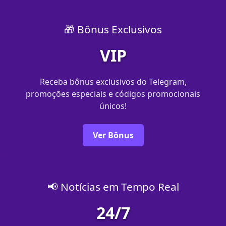
🎁 Bônus Exclusivos
VIP
Receba bônus exclusivos do Telegram,
promoções especiais e códigos promocionais
únicos!
Ver Bônus
📢 Notícias em Tempo Real
24/7