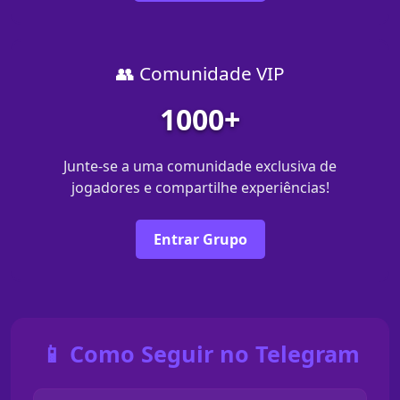
👥 Comunidade VIP
1000+
Junte-se a uma comunidade exclusiva de
jogadores e compartilhe experiências!
Entrar Grupo
📱 Como Seguir no Telegram