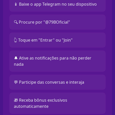
📱 Baixe o app Telegram no seu dispositivo
🔍 Procure por "@79BOficial"
👆 Toque em "Entrar" ou "Join"
🔔 Ative as notificações para não perder
nada
💬 Participe das conversas e interaja
🎁 Receba bônus exclusivos
automaticamente