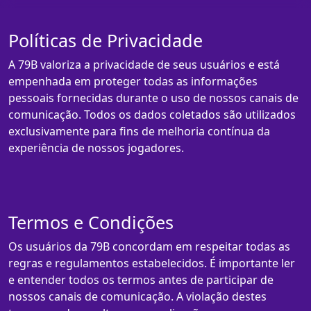
Políticas de Privacidade
A 79B valoriza a privacidade de seus usuários e está
empenhada em proteger todas as informações
pessoais fornecidas durante o uso de nossos canais de
comunicação. Todos os dados coletados são utilizados
exclusivamente para fins de melhoria contínua da
experiência de nossos jogadores.
Termos e Condições
Os usuários da 79B concordam em respeitar todas as
regras e regulamentos estabelecidos. É importante ler
e entender todos os termos antes de participar de
nossos canais de comunicação. A violação destes