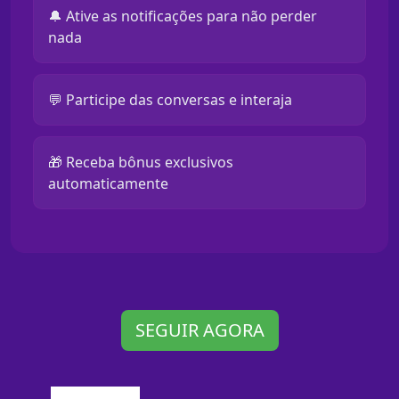
🔔 Ative as notificações para não perder
nada
💬 Participe das conversas e interaja
🎁 Receba bônus exclusivos
automaticamente
SEGUIR AGORA