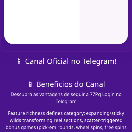
📱 Canal Oficial no Telegram!
📱 Benefícios do Canal
Descubra as vantagens de seguir a 77Pg Login no
Telegram
Feature richness defines category: expanding/sticky
wilds transforming reel sections, scatter-triggered
bonus games (pick-em rounds, wheel spins, free spins