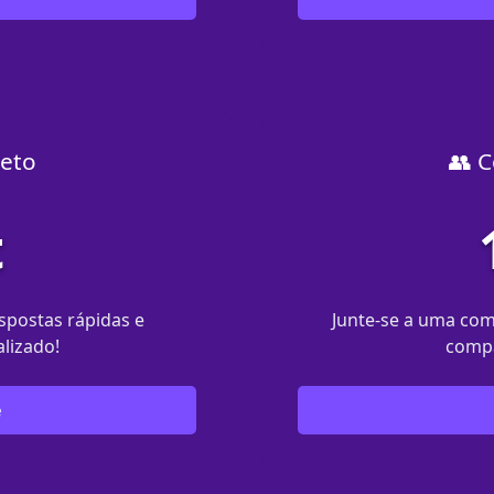
reto
👥 
t
espostas rápidas e
Junte-se a uma com
lizado!
compa
e