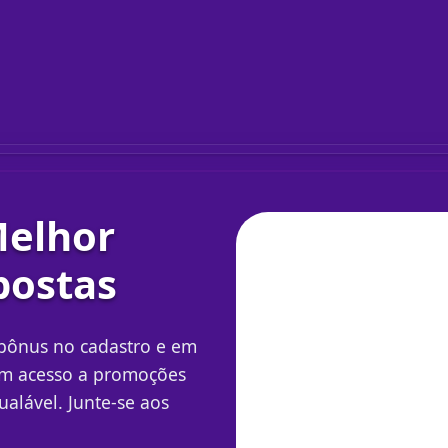
Melhor
postas
bônus no cadastro e em
em acesso a promoções
ualável. Junte-se aos