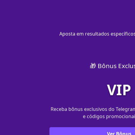
Aposta em resultados específic
🎁 Bônus Exclu
VIP
Receba bônus exclusivos do Telegra
e códigos promocionai
Ver Bônus