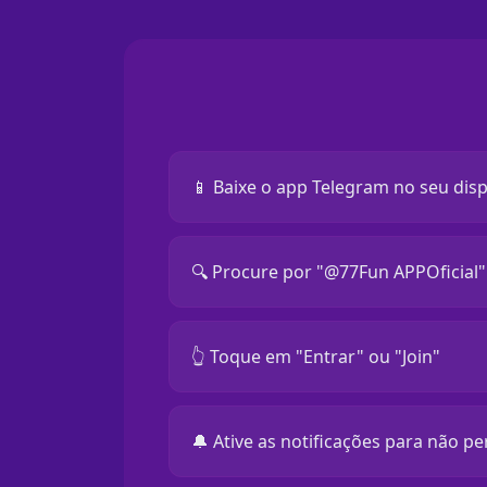
📱 Baixe o app Telegram no seu disp
🔍 Procure por "@77Fun APPOficial"
👆 Toque em "Entrar" ou "Join"
🔔 Ative as notificações para não p