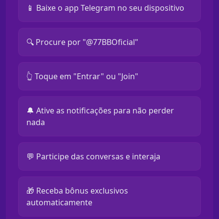
📱 Baixe o app Telegram no seu dispositivo
🔍 Procure por "@77BBOficial"
👆 Toque em "Entrar" ou "Join"
🔔 Ative as notificações para não perder
nada
💬 Participe das conversas e interaja
🎁 Receba bônus exclusivos
automaticamente