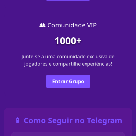
👥 Comunidade VIP
1000+
Junte-se a uma comunidade exclusiva de
jogadores e compartilhe experiências!
Entrar Grupo
📱 Como Seguir no Telegram