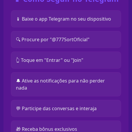
📱 Baixe o app Telegram no seu dispositivo
🔍 Procure por "@777SortOficial"
👆 Toque em "Entrar" ou "Join"
🔔 Ative as notificações para não perder
nada
💬 Participe das conversas e interaja
🎁 Receba bônus exclusivos