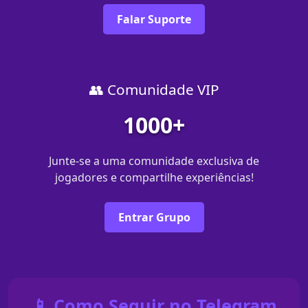
Falar Suporte
👥 Comunidade VIP
1000+
Junte-se a uma comunidade exclusiva de
jogadores e compartilhe experiências!
Entrar Grupo
📱 Como Seguir no Telegram