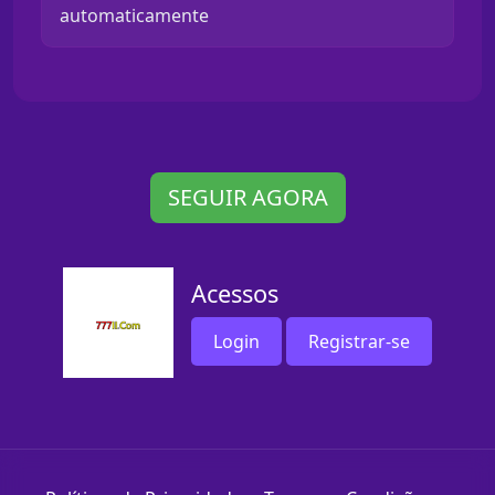
automaticamente
SEGUIR AGORA
Acessos
Login
Registrar-se