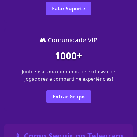
Falar Suporte
👥 Comunidade VIP
1000+
Junte-se a uma comunidade exclusiva de
jogadores e compartilhe experiências!
Entrar Grupo
📱 Como Seguir no Telegram