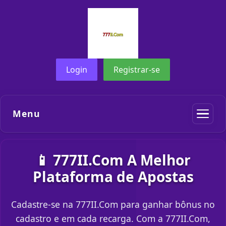
Login
Registrar-se
Menu
📱 777II.Com A Melhor
Plataforma de Apostas
Cadastre-se na 777II.Com para ganhar bônus no
cadastro e em cada recarga. Com a 777II.Com,