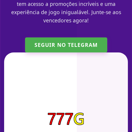
tem acesso a promoções incríveis e uma
experiência de jogo inigualável. Junte-se aos
vencedores agora!
SEGUIR NO TELEGRAM