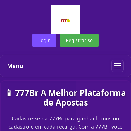
Login
Registrar-se
Menu
📱 777Br A Melhor Plataforma
de Apostas
Cadastre-se na 777Br para ganhar bônus no
cadastro e em cada recarga. Com a 777Br, você