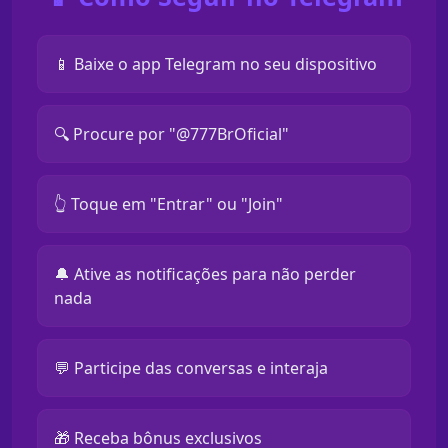
📱 Baixe o app Telegram no seu dispositivo
🔍 Procure por "@777BrOficial"
👆 Toque em "Entrar" ou "Join"
🔔 Ative as notificações para não perder
nada
💬 Participe das conversas e interaja
🎁 Receba bônus exclusivos