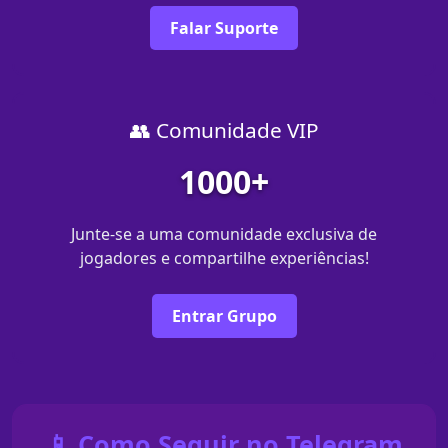
Falar Suporte
👥 Comunidade VIP
1000+
Junte-se a uma comunidade exclusiva de
jogadores e compartilhe experiências!
Entrar Grupo
📱 Como Seguir no Telegram