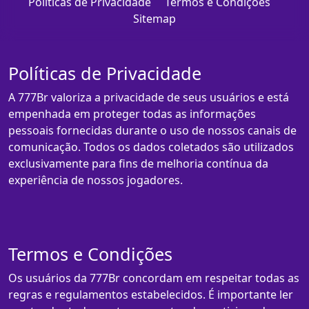
Políticas de Privacidade
Termos e Condições
Sitemap
Políticas de Privacidade
A 777Br valoriza a privacidade de seus usuários e está
empenhada em proteger todas as informações
pessoais fornecidas durante o uso de nossos canais de
comunicação. Todos os dados coletados são utilizados
exclusivamente para fins de melhoria contínua da
experiência de nossos jogadores.
Termos e Condições
Os usuários da 777Br concordam em respeitar todas as
regras e regulamentos estabelecidos. É importante ler