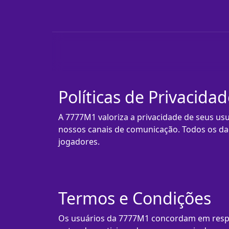
Políticas de Privacida
A 7777M1 valoriza a privacidade de seus u
nossos canais de comunicação. Todos os dad
jogadores.
Termos e Condições
Os usuários da 7777M1 concordam em respei