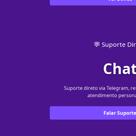
💬 Suporte Di
Cha
Suporte direto via Telegram, r
atendimento persona
Falar Suport