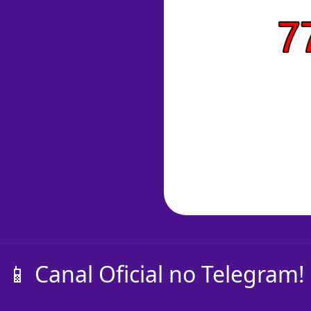
📱 Canal Oficial no Telegram!