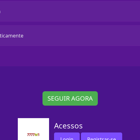
a
aticamente
SEGUIR AGORA
Acessos
Login
Registrar-se