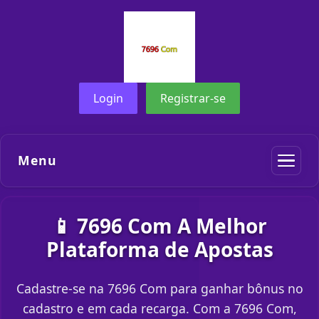
Login
Registrar-se
Menu
📱 7696 Com A Melhor
Plataforma de Apostas
Cadastre-se na 7696 Com para ganhar bônus no
cadastro e em cada recarga. Com a 7696 Com,