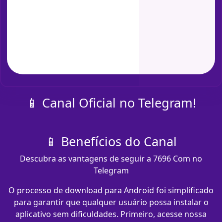
📱 Canal Oficial no Telegram!
📱 Benefícios do Canal
Descubra as vantagens de seguir a 7696 Com no
Telegram
O processo de download para Android foi simplificado
para garantir que qualquer usuário possa instalar o
aplicativo sem dificuldades. Primeiro, acesse nossa