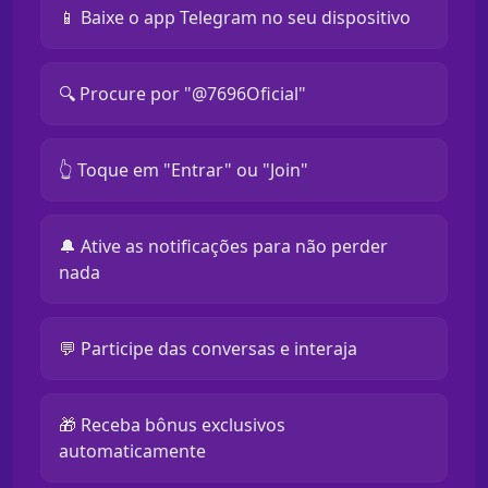
📱 Baixe o app Telegram no seu dispositivo
🔍 Procure por "@7696Oficial"
👆 Toque em "Entrar" ou "Join"
🔔 Ative as notificações para não perder
nada
💬 Participe das conversas e interaja
🎁 Receba bônus exclusivos
automaticamente