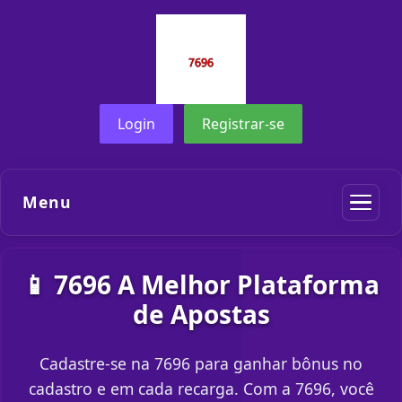
Login
Registrar-se
Menu
📱 7696 A Melhor Plataforma
de Apostas
Cadastre-se na 7696 para ganhar bônus no
cadastro e em cada recarga. Com a 7696, você