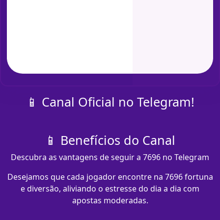
📱 Canal Oficial no Telegram!
📱 Benefícios do Canal
Descubra as vantagens de seguir a 7696 no Telegram
Desejamos que cada jogador encontre na 7696 fortuna
e diversão, aliviando o estresse do dia a dia com
apostas moderadas.