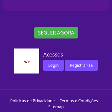
SEGUIR AGORA
Acessos
Login
Registrar-se
Políticas de Privacidade
Termos e Condições
Sitemap