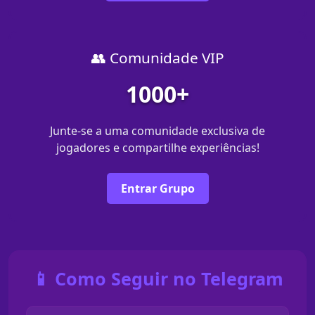
👥 Comunidade VIP
1000+
Junte-se a uma comunidade exclusiva de
jogadores e compartilhe experiências!
Entrar Grupo
📱 Como Seguir no Telegram