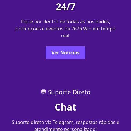
24/7
Fique por dentro de todas as novidades,
promoções e eventos da 7676 Win em tempo
real!
Ver Notícias
💬 Suporte Direto
Chat
Suporte direto via Telegram, respostas rápidas e
atendimento personalizado!