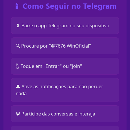
📱 Como Seguir no Telegram
📱 Baixe o app Telegram no seu dispositivo
🔍 Procure por "@7676 WinOficial"
👆 Toque em "Entrar" ou "Join"
🔔 Ative as notificações para não perder
nada
💬 Participe das conversas e interaja