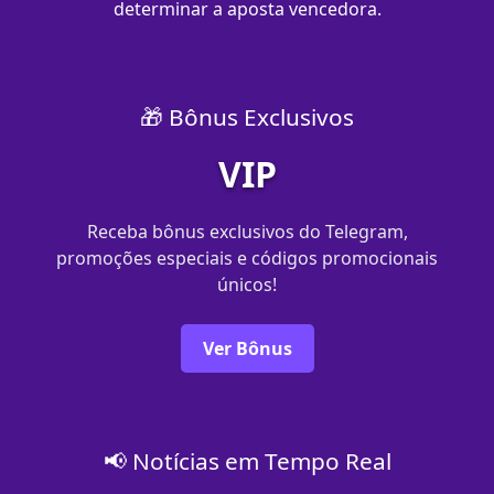
determinar a aposta vencedora.
🎁 Bônus Exclusivos
VIP
Receba bônus exclusivos do Telegram,
promoções especiais e códigos promocionais
únicos!
Ver Bônus
📢 Notícias em Tempo Real