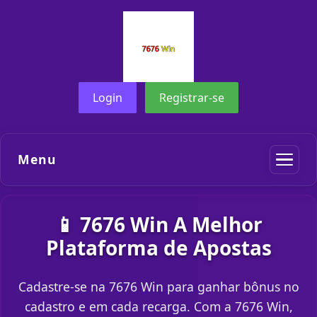
Login
Registrar-se
Menu
📱 7676 Win A Melhor
Plataforma de Apostas
Cadastre-se na 7676 Win para ganhar bônus no
cadastro e em cada recarga. Com a 7676 Win,