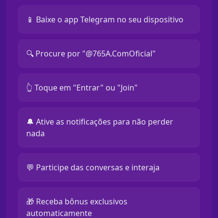
📱 Baixe o app Telegram no seu dispositivo
🔍 Procure por "@765A.ComOficial"
👆 Toque em "Entrar" ou "Join"
🔔 Ative as notificações para não perder
nada
💬 Participe das conversas e interaja
🎁 Receba bônus exclusivos
automaticamente