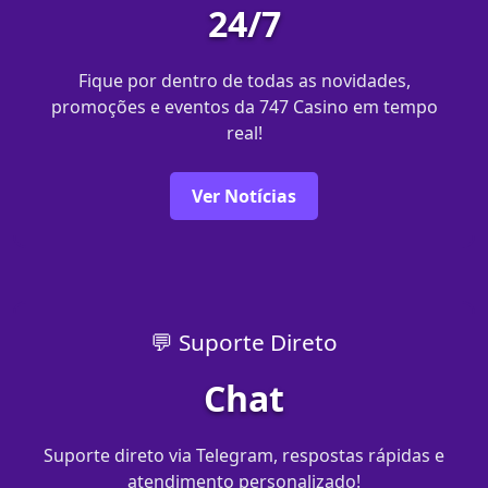
24/7
Fique por dentro de todas as novidades,
promoções e eventos da 747 Casino em tempo
real!
Ver Notícias
💬 Suporte Direto
Chat
Suporte direto via Telegram, respostas rápidas e
atendimento personalizado!