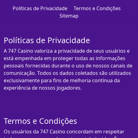
Políticas de Privacidade
Termos e Condições
Sitemap
Políticas de Privacidade
A 747 Casino valoriza a privacidade de seus usuários e
está empenhada em proteger todas as informações
pessoais fornecidas durante o uso de nossos canais de
comunicação. Todos os dados coletados são utilizados
exclusivamente para fins de melhoria contínua da
experiência de nossos jogadores.
Termos e Condições
Os usuários da 747 Casino concordam em respeitar