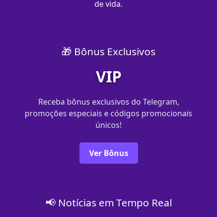
de vida.
🎁 Bônus Exclusivos
VIP
Receba bônus exclusivos do Telegram,
promoções especiais e códigos promocionais
únicos!
Ver Bônus
📢 Notícias em Tempo Real