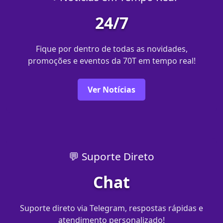
24/7
Fique por dentro de todas as novidades,
promoções e eventos da 70T em tempo real!
Ver Notícias
💬 Suporte Direto
Chat
Suporte direto via Telegram, respostas rápidas e
atendimento personalizado!