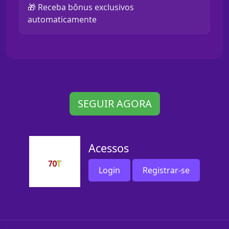
🎁 Receba bônus exclusivos
automaticamente
SEGUIR AGORA
Acessos
Login
Registrar-se