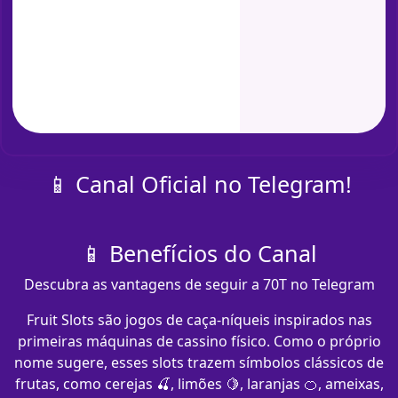
📱 Canal Oficial no Telegram!
📱 Benefícios do Canal
Descubra as vantagens de seguir a 70T no Telegram
Fruit Slots são jogos de caça-níqueis inspirados nas
primeiras máquinas de cassino físico. Como o próprio
nome sugere, esses slots trazem símbolos clássicos de
frutas, como cerejas 🍒, limões 🍋, laranjas 🍊, ameixas,