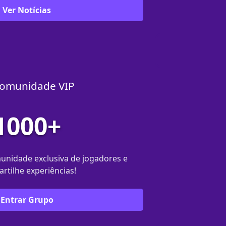
Ver Notícias
Comunidade VIP
1000+
unidade exclusiva de jogadores e
rtilhe experiências!
Entrar Grupo