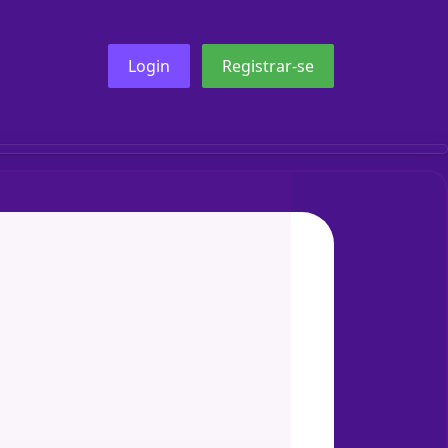
Login
Registrar-se