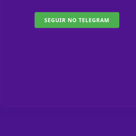
SEGUIR NO TELEGRAM