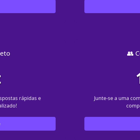
reto
👥 
t
espostas rápidas e
Junte-se a uma com
lizado!
compa
e