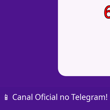
📱 Canal Oficial no Telegram!