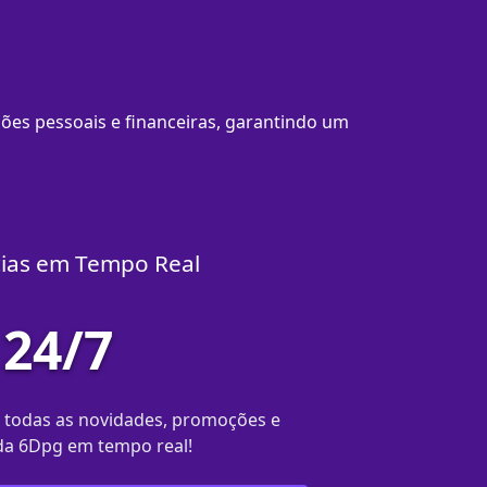
ões pessoais e financeiras, garantindo um
cias em Tempo Real
24/7
e todas as novidades, promoções e
da 6Dpg em tempo real!