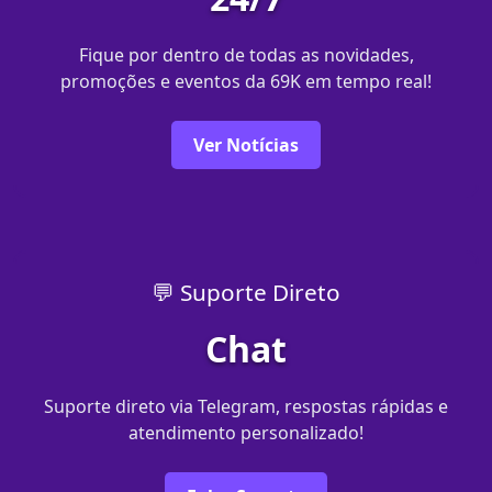
Fique por dentro de todas as novidades,
promoções e eventos da 69K em tempo real!
Ver Notícias
💬 Suporte Direto
Chat
Suporte direto via Telegram, respostas rápidas e
atendimento personalizado!