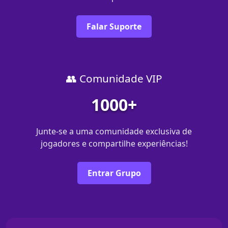
Falar Suporte
👥 Comunidade VIP
1000+
Junte-se a uma comunidade exclusiva de
jogadores e compartilhe experiências!
Entrar Grupo