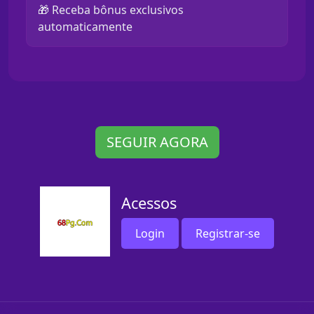
🎁 Receba bônus exclusivos
automaticamente
SEGUIR AGORA
Acessos
Login
Registrar-se