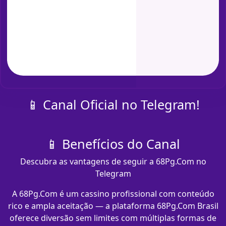
📱 Canal Oficial no Telegram!
📱 Benefícios do Canal
Descubra as vantagens de seguir a 68Pg.Com no
Telegram
A 68Pg.Com é um cassino profissional com conteúdo
rico e ampla aceitação — a plataforma 68Pg.Com Brasil
oferece diversão sem limites com múltiplas formas de