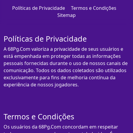
Políticas de Privacidade
Termos e Condições
Sitemap
Políticas de Privacidade
A 68Pg.Com valoriza a privacidade de seus usuários e
está empenhada em proteger todas as informações
pessoais fornecidas durante o uso de nossos canais de
comunicação. Todos os dados coletados são utilizados
exclusivamente para fins de melhoria contínua da
experiência de nossos jogadores.
Termos e Condições
Os usuários da 68Pg.Com concordam em respeitar