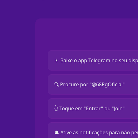
📱 Baixe o app Telegram no seu disp
🔍 Procure por "@68PgOficial"
👆 Toque em "Entrar" ou "Join"
🔔 Ative as notificações para não p