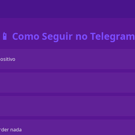
📱 Como Seguir no Telegram
ositivo
erder nada