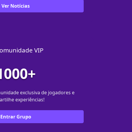
Ver Notícias
Comunidade VIP
1000+
unidade exclusiva de jogadores e
rtilhe experiências!
Entrar Grupo