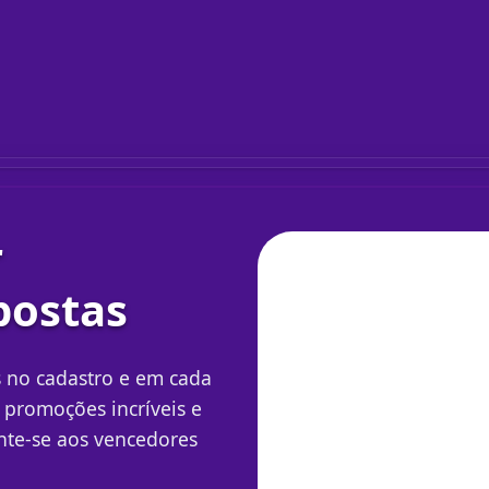
r
postas
 no cadastro e em cada
 promoções incríveis e
unte-se aos vencedores