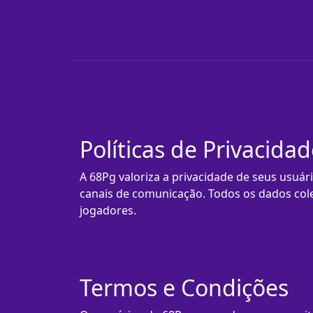
Políticas de Privacida
A 68Pg valoriza a privacidade de seus usuá
canais de comunicação. Todos os dados cole
jogadores.
Termos e Condições