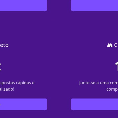
reto
👥 
t
espostas rápidas e
Junte-se a uma com
lizado!
compa
e