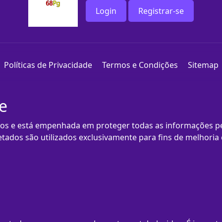
Login
Registrar-se
Políticas de Privacidade
Termos e Condições
Sitemap
de
rios e está empenhada em proteger todas as informações p
tados são utilizados exclusivamente para fins de melhoria