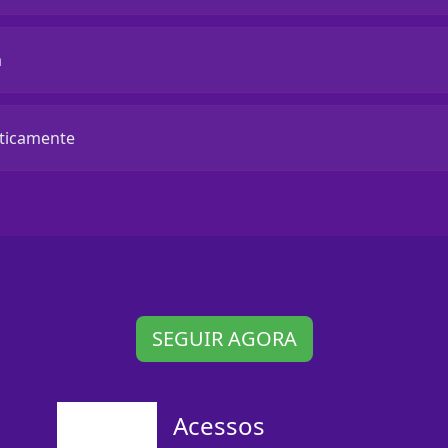
a
aticamente
SEGUIR AGORA
Acessos