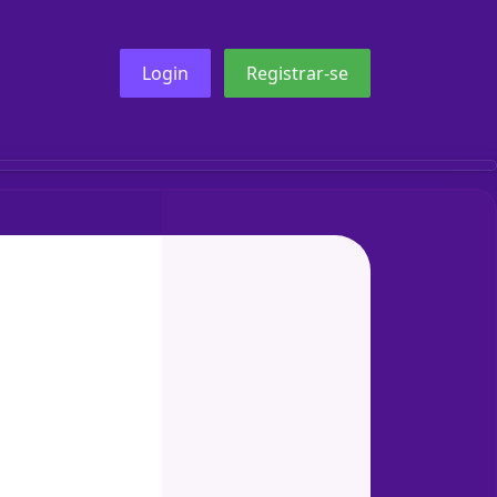
Login
Registrar-se