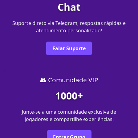
Chat
Suporte direto via Telegram, respostas rápidas e
atendimento personalizado!
Falar Suporte
👥 Comunidade VIP
1000+
Junte-se a uma comunidade exclusiva de
jogadores e compartilhe experiências!
Entrar Grupo