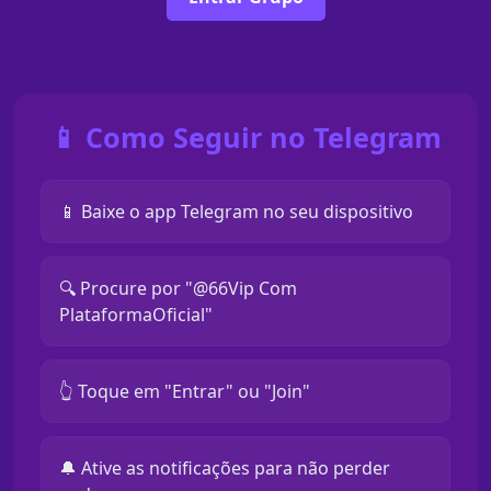
📱 Como Seguir no Telegram
📱 Baixe o app Telegram no seu dispositivo
🔍 Procure por "@66Vip Com
PlataformaOficial"
👆 Toque em "Entrar" ou "Join"
🔔 Ative as notificações para não perder