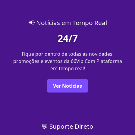
📢 Notícias em Tempo Real
24/7
Fique por dentro de todas as novidades,
promoções e eventos da 66Vip Com Plataforma
em tempo real!
Ver Notícias
💬 Suporte Direto