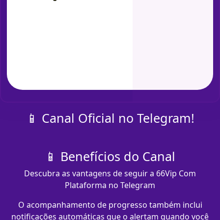
📱 Canal Oficial no Telegram!
📱 Benefícios do Canal
Descubra as vantagens de seguir a 66Vip Com
Plataforma no Telegram
O acompanhamento de progresso também inclui
notificações automáticas que o alertam quando você