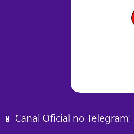
📱 Canal Oficial no Telegram!