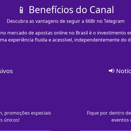
📱 Benefícios do Canal
Descubra as vantagens de seguir a 66Br no Telegram
no mercado de apostas online no Brasil é o investimento e
ma experiência fluida e acessível, independentemente do dis
sivos
📢 Notí
m, promoções especiais
Fique por dentro d
s únicos!
eventos 