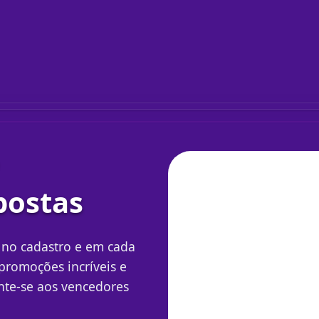
postas
 no cadastro e em cada
promoções incríveis e
unte-se aos vencedores