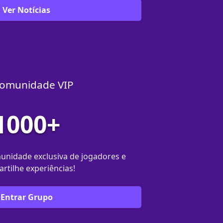
Ver Notícias
Comunidade VIP
1000+
unidade exclusiva de jogadores e
rtilhe experiências!
Entrar Grupo