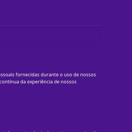
essoais fornecidas durante o uso de nossos
 contínua da experiência de nossos