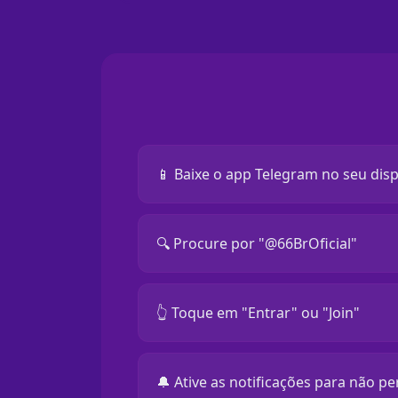
📱 Baixe o app Telegram no seu disp
🔍 Procure por "@66BrOficial"
👆 Toque em "Entrar" ou "Join"
🔔 Ative as notificações para não p