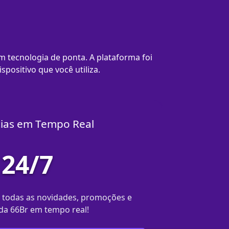
m tecnologia de ponta. A plataforma foi
positivo que você utiliza.
cias em Tempo Real
24/7
e todas as novidades, promoções e
da 66Br em tempo real!