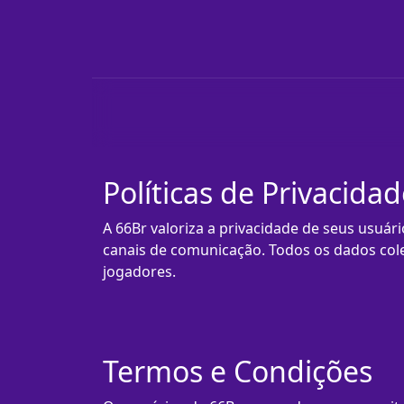
Políticas de Privacida
A 66Br valoriza a privacidade de seus usuá
canais de comunicação. Todos os dados cole
jogadores.
Termos e Condições