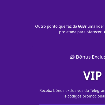
Outro ponto que faz da
66Br
uma líder 
projetada para oferecer u
🎁 Bônus Exclu
VIP
Receba bônus exclusivos do Telegra
e códigos promocionai