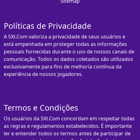
Sitemap
Políticas de Privacidade
A 5Xt.Com valoriza a privacidade de seus usuários e
está empenhada em proteger todas as informações
pessoais fornecidas durante o uso de nossos canais de
comunicação. Todos os dados coletados são utilizados
exclusivamente para fins de melhoria contínua da
experiência de nossos jogadores.
Termos e Condições
Os usuários da 5Xt.Com concordam em respeitar todas
as regras e regulamentos estabelecidos. É importante
ler e entender todos os termos antes de participar de