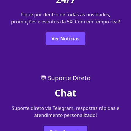
Fique por dentro de todas as novidades,
promoções e eventos da 5Xt.Com em tempo real!
Ver Notícias
💬 Suporte Direto
Chat
Suporte direto via Telegram, respostas rápidas e
atendimento personalizado!