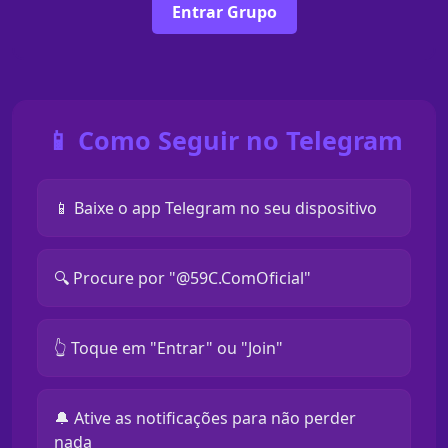
Entrar Grupo
📱 Como Seguir no Telegram
📱 Baixe o app Telegram no seu dispositivo
🔍 Procure por "@59C.ComOficial"
👆 Toque em "Entrar" ou "Join"
🔔 Ative as notificações para não perder
nada