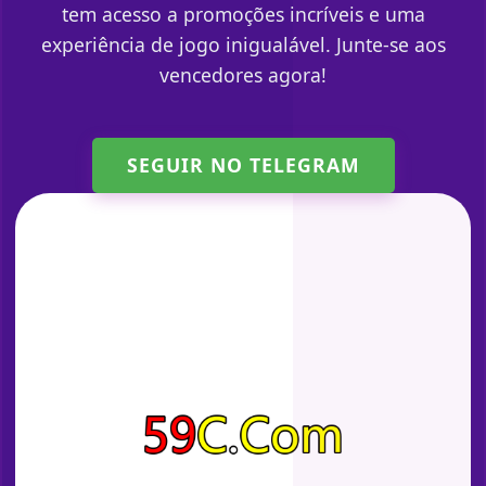
tem acesso a promoções incríveis e uma
experiência de jogo inigualável. Junte-se aos
vencedores agora!
SEGUIR NO TELEGRAM