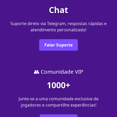
Chat
Suporte direto via Telegram, respostas rápidas e
atendimento personalizado!
Falar Suporte
👥 Comunidade VIP
1000+
Junte-se a uma comunidade exclusiva de
jogadores e compartilhe experiências!