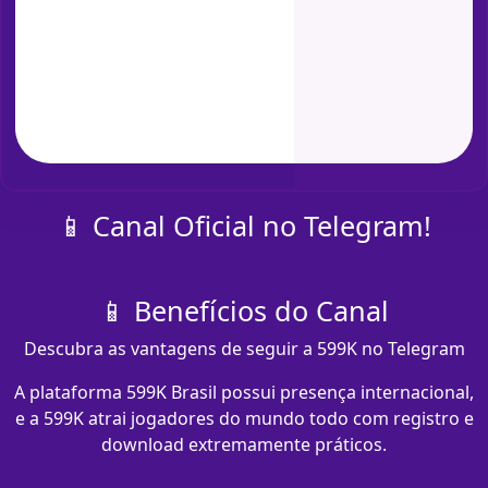
📱 Canal Oficial no Telegram!
📱 Benefícios do Canal
Descubra as vantagens de seguir a 599K no Telegram
A plataforma 599K Brasil possui presença internacional,
e a 599K atrai jogadores do mundo todo com registro e
download extremamente práticos.