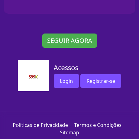
SEGUIR AGORA
Acessos
Login
Registrar-se
Políticas de Privacidade
Termos e Condições
Sitemap