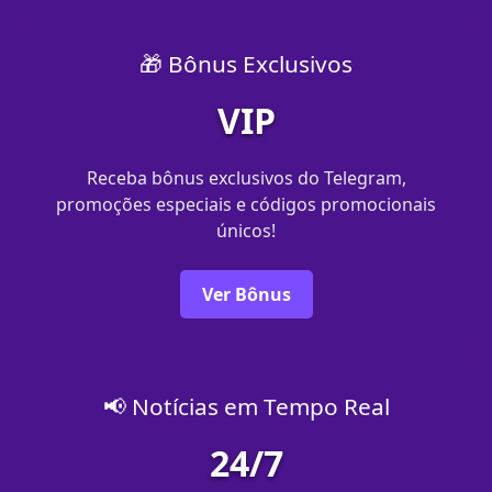
🎁 Bônus Exclusivos
VIP
Receba bônus exclusivos do Telegram,
promoções especiais e códigos promocionais
únicos!
Ver Bônus
📢 Notícias em Tempo Real
24/7