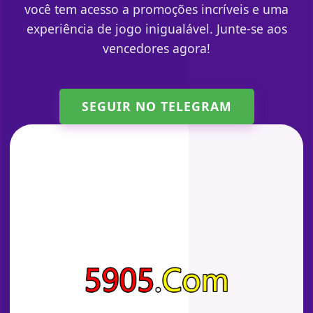
você tem acesso a promoções incríveis e uma
experiência de jogo inigualável. Junte-se aos
vencedores agora!
SEGUIR NO TELEGRAM