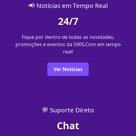
📢 Notícias em Tempo Real
24/7
Fique por dentro de todas as novidades,
promoções e eventos da 5905.Com em tempo
real!
Ver Notícias
💬 Suporte Direto
Chat