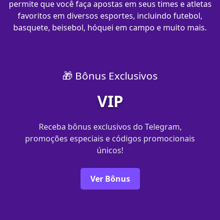
permite que você faça apostas em seus times e atletas
favoritos em diversos esportes, incluindo futebol,
basquete, beisebol, hóquei em campo e muito mais.
🎁 Bônus Exclusivos
VIP
Receba bônus exclusivos do Telegram,
promoções especiais e códigos promocionais
únicos!
Ver Bônus