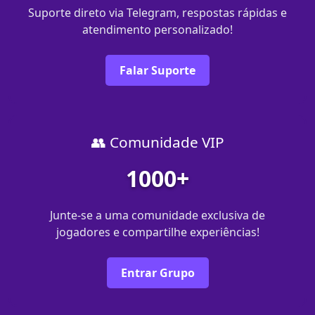
Suporte direto via Telegram, respostas rápidas e
atendimento personalizado!
Falar Suporte
👥 Comunidade VIP
1000+
Junte-se a uma comunidade exclusiva de
jogadores e compartilhe experiências!
Entrar Grupo