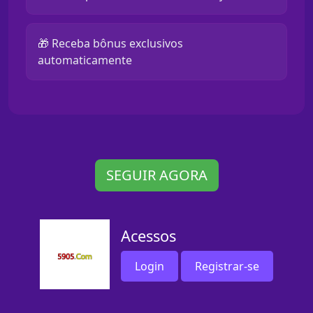
🎁 Receba bônus exclusivos
automaticamente
SEGUIR AGORA
Acessos
Login
Registrar-se