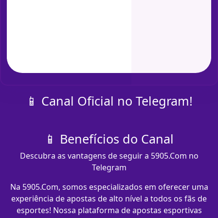
📱 Canal Oficial no Telegram!
📱 Benefícios do Canal
Descubra as vantagens de seguir a 5905.Com no
Telegram
Na 5905.Com, somos especializados em oferecer uma
experiência de apostas de alto nível a todos os fãs de
esportes! Nossa plataforma de apostas esportivas