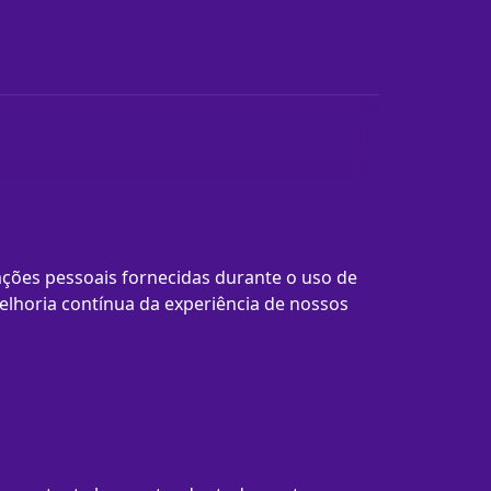
ações pessoais fornecidas durante o uso de
elhoria contínua da experiência de nossos