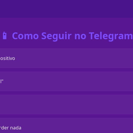
📱 Como Seguir no Telegram
ositivo
l"
erder nada