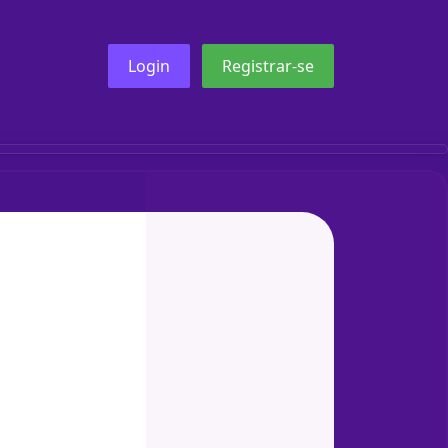
Login
Registrar-se