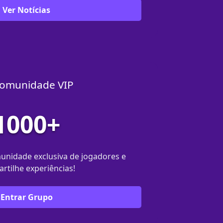
Ver Notícias
Comunidade VIP
1000+
unidade exclusiva de jogadores e
rtilhe experiências!
Entrar Grupo