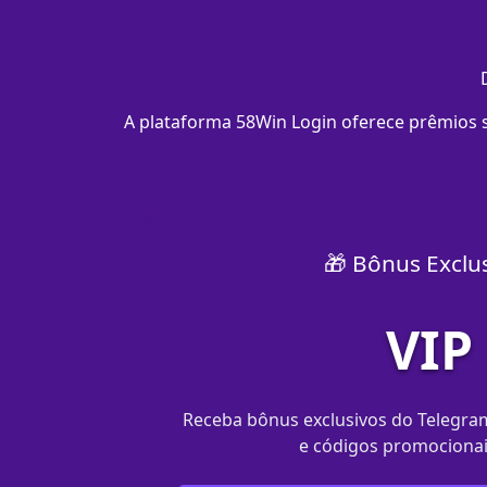
A plataforma 58Win Login oferece prêmios s
🎁 Bônus Exclu
VIP
Receba bônus exclusivos do Telegra
e códigos promocionai