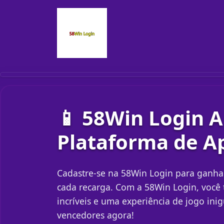
📱 58Win Login 
Plataforma de A
Cadastre-se na 58Win Login para ganha
cada recarga. Com a 58Win Login, você
incríveis e uma experiência de jogo inig
vencedores agora!