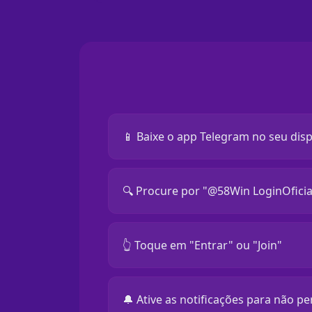
📱 Baixe o app Telegram no seu disp
🔍 Procure por "@58Win LoginOficia
👆 Toque em "Entrar" ou "Join"
🔔 Ative as notificações para não p