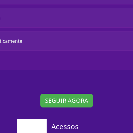
a
aticamente
SEGUIR AGORA
Acessos