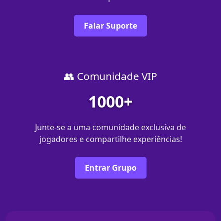
Falar Suporte
👥 Comunidade VIP
1000+
Junte-se a uma comunidade exclusiva de
jogadores e compartilhe experiências!
Entrar Grupo