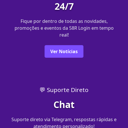
24/7
Fique por dentro de todas as novidades,
promoções e eventos da 58R Login em tempo
real!
Ver Notícias
💬 Suporte Direto
Chat
Suporte direto via Telegram, respostas rápidas e
atendimento personalizado!