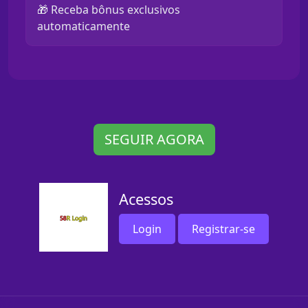
🎁 Receba bônus exclusivos
automaticamente
SEGUIR AGORA
Acessos
Login
Registrar-se