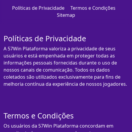
Políticas de Privacidade
Termos e Condições
Sitemap
Políticas de Privacidade
A 57Win Plataforma valoriza a privacidade de seus
usuários e está empenhada em proteger todas as
informações pessoais fornecidas durante o uso de
nossos canais de comunicação. Todos os dados
coletados são utilizados exclusivamente para fins de
melhoria contínua da experiência de nossos jogadores.
Termos e Condições
Os usuários da 57Win Plataforma concordam em