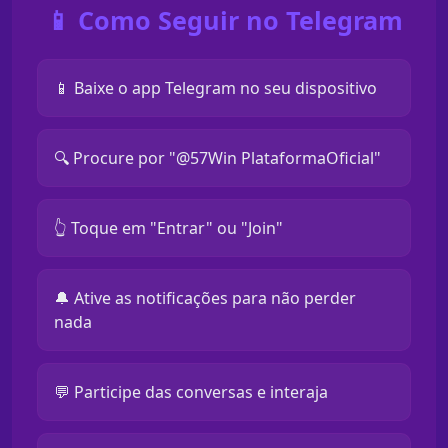
📱 Como Seguir no Telegram
📱 Baixe o app Telegram no seu dispositivo
🔍 Procure por "@57Win PlataformaOficial"
👆 Toque em "Entrar" ou "Join"
🔔 Ative as notificações para não perder
nada
💬 Participe das conversas e interaja