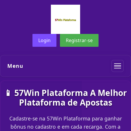
Login
Registrar-se
Menu
📱 57Win Plataforma A Melhor
Plataforma de Apostas
Cadastre-se na 57Win Plataforma para ganhar
bônus no cadastro e em cada recarga. Com a