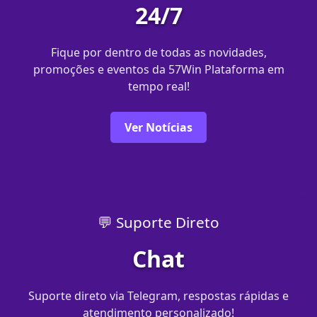
24/7
Fique por dentro de todas as novidades,
promoções e eventos da 57Win Plataforma em
tempo real!
Ver Notícias
💬 Suporte Direto
Chat
Suporte direto via Telegram, respostas rápidas e
atendimento personalizado!