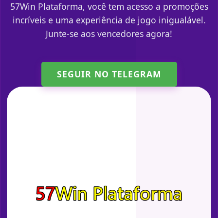
57Win Plataforma, você tem acesso a promoções
incríveis e uma experiência de jogo inigualável.
Junte-se aos vencedores agora!
SEGUIR NO TELEGRAM