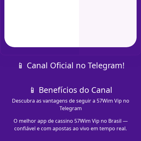
📱 Canal Oficial no Telegram!
📱 Benefícios do Canal
Descubra as vantagens de seguir a 57Wim Vip no
Telegram
O melhor app de cassino 57Wim Vip no Brasil —
confiável e com apostas ao vivo em tempo real.