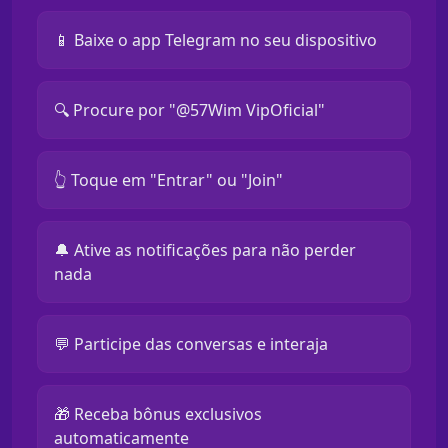
📱 Baixe o app Telegram no seu dispositivo
🔍 Procure por "@57Wim VipOficial"
👆 Toque em "Entrar" ou "Join"
🔔 Ative as notificações para não perder
nada
💬 Participe das conversas e interaja
🎁 Receba bônus exclusivos
automaticamente