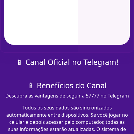
📱 Canal Oficial no Telegram!
📱 Benefícios do Canal
Descubra as vantagens de seguir a 57777 no Telegram
Todos os seus dados são sincronizados
automaticamente entre dispositivos. Se você jogar no
celular e depois acessar pelo computador, todas as
suas informações estarão atualizadas. O sistema de