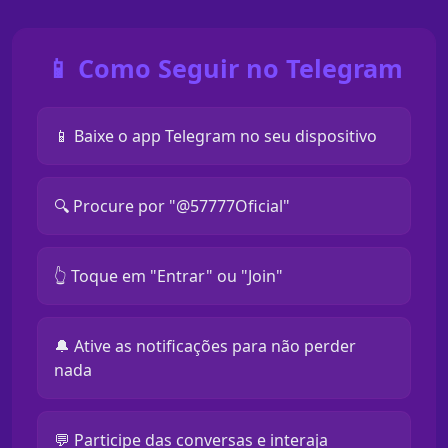
📱 Como Seguir no Telegram
📱 Baixe o app Telegram no seu dispositivo
🔍 Procure por "@57777Oficial"
👆 Toque em "Entrar" ou "Join"
🔔 Ative as notificações para não perder
nada
💬 Participe das conversas e interaja