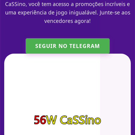
CaSSino, você tem acesso a promoções incríveis e
uma experiência de jogo inigualável. Junte-se aos
vencedores agora!
SEGUIR NO TELEGRAM