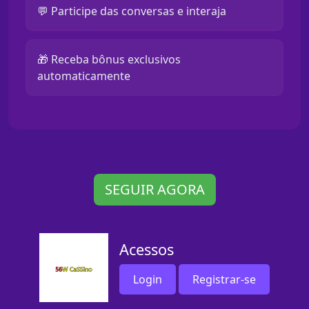
💬 Participe das conversas e interaja
🎁 Receba bônus exclusivos
automaticamente
SEGUIR AGORA
Acessos
Login
Registrar-se