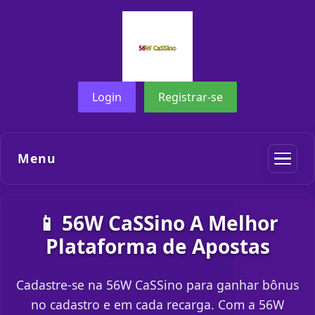
Login
Registrar-se
Menu
📱 56W CaSSino A Melhor
Plataforma de Apostas
Cadastre-se na 56W CaSSino para ganhar bônus
no cadastro e em cada recarga. Com a 56W