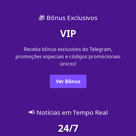
🎁 Bônus Exclusivos
VIP
Receba bônus exclusivos do Telegram,
promoções especiais e códigos promocionais
únicos!
Ver Bônus
📢 Notícias em Tempo Real
24/7