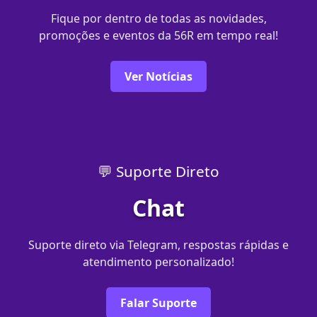
Fique por dentro de todas as novidades,
promoções e eventos da 56R em tempo real!
Ver Notícias
💬 Suporte Direto
Chat
Suporte direto via Telegram, respostas rápidas e
atendimento personalizado!
Falar Suporte