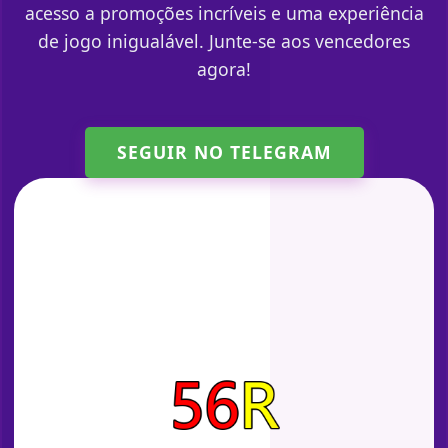
acesso a promoções incríveis e uma experiência
de jogo inigualável. Junte-se aos vencedores
agora!
SEGUIR NO TELEGRAM