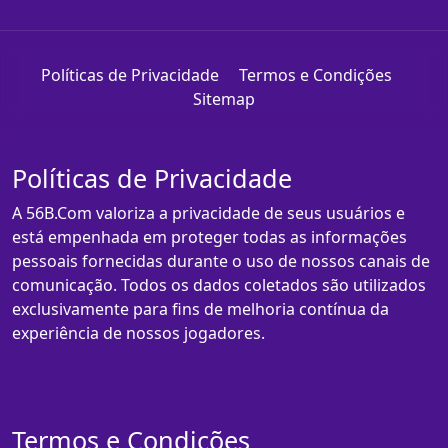
Políticas de Privacidade
Termos e Condições
Sitemap
Políticas de Privacidade
A 56B.Com valoriza a privacidade de seus usuários e
está empenhada em proteger todas as informações
pessoais fornecidas durante o uso de nossos canais de
comunicação. Todos os dados coletados são utilizados
exclusivamente para fins de melhoria contínua da
experiência de nossos jogadores.
Termos e Condições