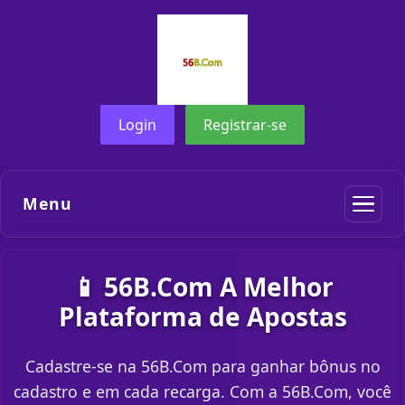
Login
Registrar-se
Menu
📱 56B.Com A Melhor
Plataforma de Apostas
Cadastre-se na 56B.Com para ganhar bônus no
cadastro e em cada recarga. Com a 56B.Com, você