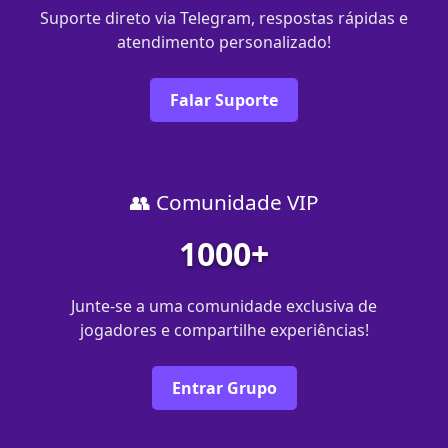
Suporte direto via Telegram, respostas rápidas e
atendimento personalizado!
Falar Suporte
👥 Comunidade VIP
1000+
Junte-se a uma comunidade exclusiva de
jogadores e compartilhe experiências!
Entrar Grupo