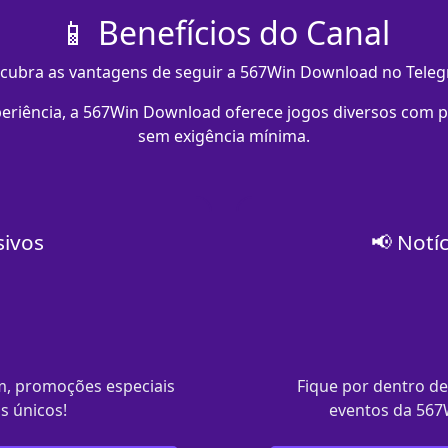
📱 Benefícios do Canal
cubra as vantagens de seguir a 567Win Download no Tele
eriência, a 567Win Download oferece jogos diversos com p
sem exigência mínima.
sivos
📢 Notí
m, promoções especiais
Fique por dentro d
s únicos!
eventos da 567