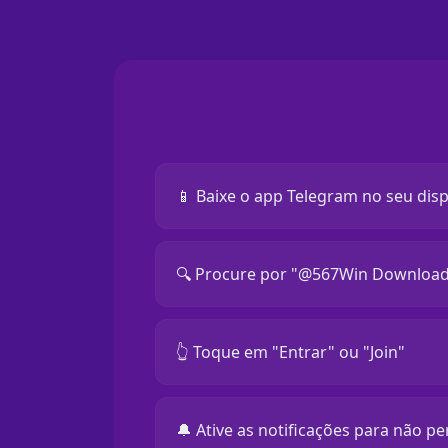
📱 Baixe o app Telegram no seu disp
🔍 Procure por "@567Win DownloadO
👆 Toque em "Entrar" ou "Join"
🔔 Ative as notificações para não p