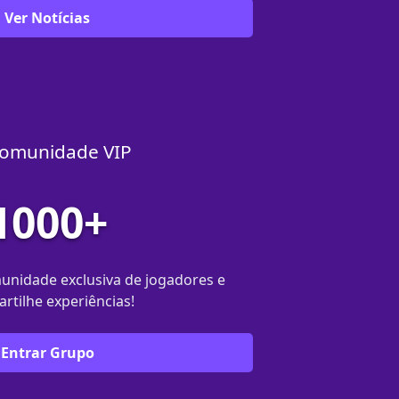
Ver Notícias
Comunidade VIP
1000+
unidade exclusiva de jogadores e
rtilhe experiências!
Entrar Grupo