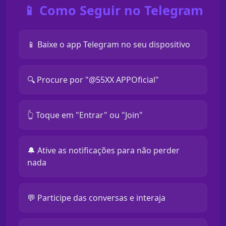
📱 Como Seguir no Telegram
📱 Baixe o app Telegram no seu dispositivo
🔍 Procure por "@55XX APPOficial"
👆 Toque em "Entrar" ou "Join"
🔔 Ative as notificações para não perder
nada
💬 Participe das conversas e interaja