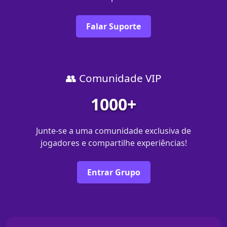
Falar Suporte
👥 Comunidade VIP
1000+
Junte-se a uma comunidade exclusiva de
jogadores e compartilhe experiências!
Entrar Grupo