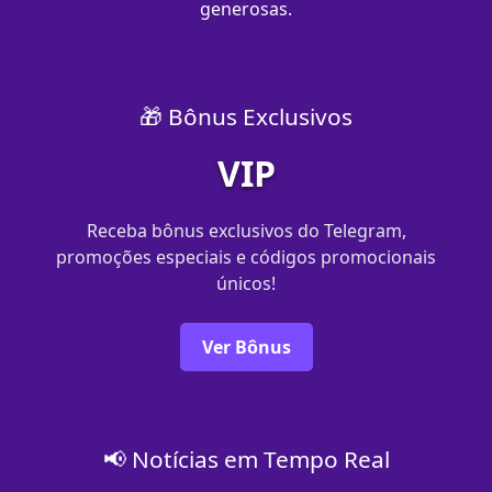
generosas.
🎁 Bônus Exclusivos
VIP
Receba bônus exclusivos do Telegram,
promoções especiais e códigos promocionais
únicos!
Ver Bônus
📢 Notícias em Tempo Real