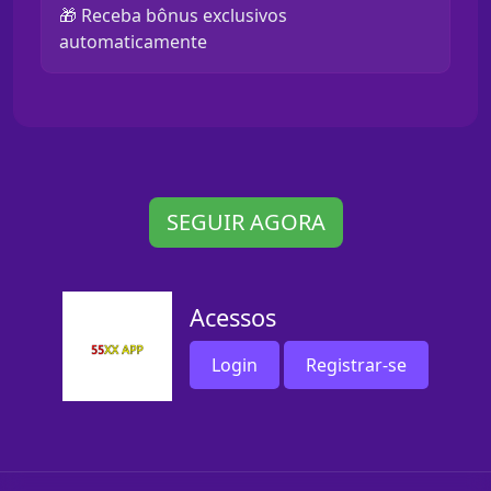
🎁 Receba bônus exclusivos
automaticamente
SEGUIR AGORA
Acessos
Login
Registrar-se